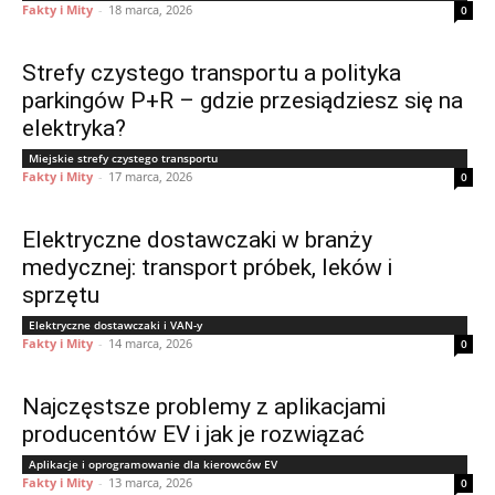
Fakty i Mity
-
18 marca, 2026
0
Strefy czystego transportu a polityka
parkingów P+R – gdzie przesiądziesz się na
elektryka?
Miejskie strefy czystego transportu
Fakty i Mity
-
17 marca, 2026
0
Elektryczne dostawczaki w branży
medycznej: transport próbek, leków i
sprzętu
Elektryczne dostawczaki i VAN-y
Fakty i Mity
-
14 marca, 2026
0
Najczęstsze problemy z aplikacjami
producentów EV i jak je rozwiązać
Aplikacje i oprogramowanie dla kierowców EV
Fakty i Mity
-
13 marca, 2026
0