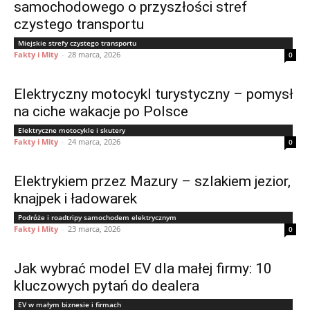
samochodowego o przyszłości stref
czystego transportu
Miejskie strefy czystego transportu
Fakty i Mity
-
28 marca, 2026
0
Elektryczny motocykl turystyczny – pomysł
na ciche wakacje po Polsce
Elektryczne motocykle i skutery
Fakty i Mity
-
24 marca, 2026
0
Elektrykiem przez Mazury – szlakiem jezior,
knajpek i ładowarek
Podróże i roadtripy samochodem elektrycznym
Fakty i Mity
-
23 marca, 2026
0
Jak wybrać model EV dla małej firmy: 10
kluczowych pytań do dealera
EV w małym biznesie i firmach