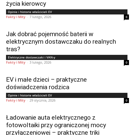
życia kierowcy
Opinie i historie właścicieli EV
Fakty i Mity
-
7 lutego, 2026
0
Jak dobrać pojemność baterii w
elektrycznym dostawczaku do realnych
tras?
Elektryczne dostawczaki i VAN-y
Fakty i Mity
-
3 lutego, 2026
0
EV i małe dzieci – praktyczne
doświadczenia rodzica
Opinie i historie właścicieli EV
Fakty i Mity
-
29 stycznia, 2026
0
Ładowanie auta elektrycznego z
fotowoltaiki przy ograniczonej mocy
przyłączeniowej – praktyczne triki