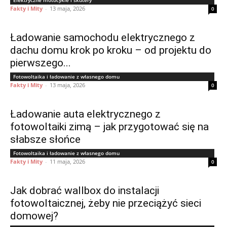
Elektryczne motocykle i skutery
Fakty i Mity
-
13 maja, 2026
0
Ładowanie samochodu elektrycznego z
dachu domu krok po kroku – od projektu do
pierwszego...
Fotowoltaika i ładowanie z własnego domu
Fakty i Mity
-
13 maja, 2026
0
Ładowanie auta elektrycznego z
fotowoltaiki zimą – jak przygotować się na
słabsze słońce
Fotowoltaika i ładowanie z własnego domu
Fakty i Mity
-
11 maja, 2026
0
Jak dobrać wallbox do instalacji
fotowoltaicznej, żeby nie przeciążyć sieci
domowej?