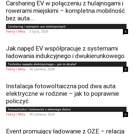
Carsharing EV w połączeniu z hulajnogami i
rowerami miejskimi – kompletna mobilność
bez auta...
Carsharing i wynajem aut elektrycznych
Fakty i Mity
-
3 lipca, 2026
0
Jak napęd EV współpracuje z systemami
ładowania indukcyjnego i dwukierunkowego
Technika napędu elektrycznego – jak to działa?
Fakty i Mity
-
30 czerwca, 2026
0
Instalacja fotowoltaiczna pod dwa auta
elektryczne w rodzinie – jak to poprawnie
policzyć
Fotowoltaika i ładowanie z własnego domu
Fakty i Mity
-
30 czerwca, 2026
0
Event promujący ładowanie z OZE – relacja