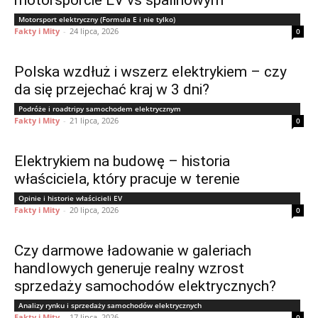
motorsporcie EV vs spalinowym
Motorsport elektryczny (Formula E i nie tylko)
Fakty i Mity
-
24 lipca, 2026
0
Polska wzdłuż i wszerz elektrykiem – czy
da się przejechać kraj w 3 dni?
Podróże i roadtripy samochodem elektrycznym
Fakty i Mity
-
21 lipca, 2026
0
Elektrykiem na budowę – historia
właściciela, który pracuje w terenie
Opinie i historie właścicieli EV
Fakty i Mity
-
20 lipca, 2026
0
Czy darmowe ładowanie w galeriach
handlowych generuje realny wzrost
sprzedaży samochodów elektrycznych?
Analizy rynku i sprzedaży samochodów elektrycznych
Fakty i Mity
-
17 lipca, 2026
0