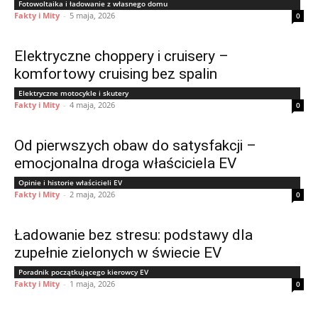
Fotowoltaika i ładowanie z własnego domu
Fakty i Mity
-
5 maja, 2026
0
Elektryczne choppery i cruisery –
komfortowy cruising bez spalin
Elektryczne motocykle i skutery
Fakty i Mity
-
4 maja, 2026
0
Od pierwszych obaw do satysfakcji –
emocjonalna droga właściciela EV
Opinie i historie właścicieli EV
Fakty i Mity
-
2 maja, 2026
0
Ładowanie bez stresu: podstawy dla
zupełnie zielonych w świecie EV
Poradnik początkującego kierowcy EV
Fakty i Mity
-
1 maja, 2026
0