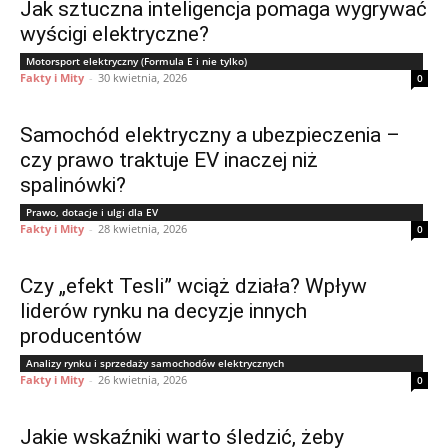
Jak sztuczna inteligencja pomaga wygrywać
wyścigi elektryczne?
Motorsport elektryczny (Formula E i nie tylko)
Fakty i Mity
-
30 kwietnia, 2026
0
Samochód elektryczny a ubezpieczenia –
czy prawo traktuje EV inaczej niż
spalinówki?
Prawo, dotacje i ulgi dla EV
Fakty i Mity
-
28 kwietnia, 2026
0
Czy „efekt Tesli” wciąż działa? Wpływ
liderów rynku na decyzje innych
producentów
Analizy rynku i sprzedaży samochodów elektrycznych
Fakty i Mity
-
26 kwietnia, 2026
0
Jakie wskaźniki warto śledzić, żeby