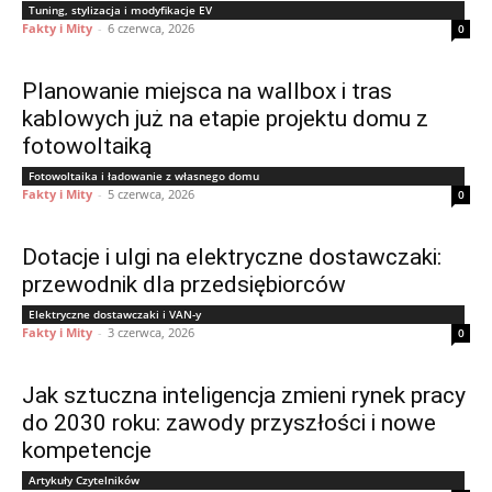
Tuning, stylizacja i modyfikacje EV
Fakty i Mity
-
6 czerwca, 2026
0
Planowanie miejsca na wallbox i tras
kablowych już na etapie projektu domu z
fotowoltaiką
Fotowoltaika i ładowanie z własnego domu
Fakty i Mity
-
5 czerwca, 2026
0
Dotacje i ulgi na elektryczne dostawczaki:
przewodnik dla przedsiębiorców
Elektryczne dostawczaki i VAN-y
Fakty i Mity
-
3 czerwca, 2026
0
Jak sztuczna inteligencja zmieni rynek pracy
do 2030 roku: zawody przyszłości i nowe
kompetencje
Artykuły Czytelników