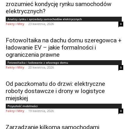
zrozumieć kondycję rynku samochodów
elektrycznych?
Analizy rynku i sprzedaży samochodów elektrycznych
Fakty i Mity
-
23 kwietnia, 2026
0
Fotowoltaika na dachu domu szeregowca +
ładowanie EV – jakie formalności i
ograniczenia prawne
Fotowoltaika i ładowanie z własnego domu
Fakty i Mity
-
20 kwietnia, 2026
0
Od paczkomatu do drzwi: elektryczne
roboty dostawcze i drony w logistyce
miejskiej
Przyszłość mobilności
Fakty i Mity
-
19 kwietnia, 2026
0
Zarządzanie kilkoma samochodami