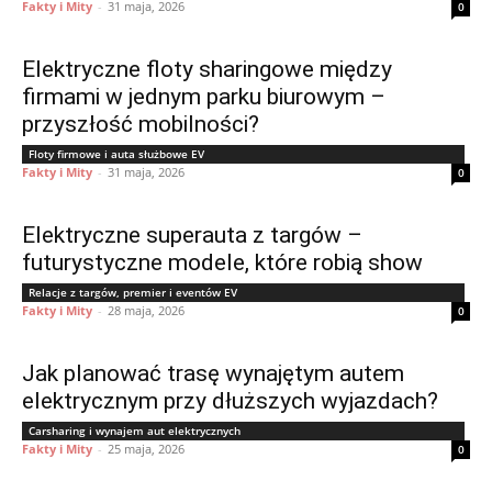
Fakty i Mity
-
31 maja, 2026
0
Elektryczne floty sharingowe między
firmami w jednym parku biurowym –
przyszłość mobilności?
Floty firmowe i auta służbowe EV
Fakty i Mity
-
31 maja, 2026
0
Elektryczne superauta z targów –
futurystyczne modele, które robią show
Relacje z targów, premier i eventów EV
Fakty i Mity
-
28 maja, 2026
0
Jak planować trasę wynajętym autem
elektrycznym przy dłuższych wyjazdach?
Carsharing i wynajem aut elektrycznych
Fakty i Mity
-
25 maja, 2026
0