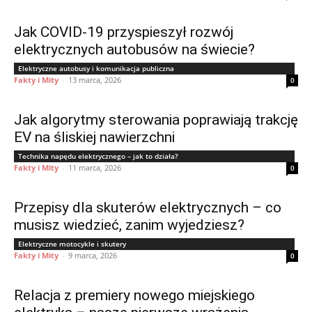
Jak COVID-19 przyspieszył rozwój
elektrycznych autobusów na świecie?
Elektryczne autobusy i komunikacja publiczna
Fakty i Mity
-
13 marca, 2026
0
Jak algorytmy sterowania poprawiają trakcję
EV na śliskiej nawierzchni
Technika napędu elektrycznego – jak to działa?
Fakty i Mity
-
11 marca, 2026
0
Przepisy dla skuterów elektrycznych – co
musisz wiedzieć, zanim wyjedziesz?
Elektryczne motocykle i skutery
Fakty i Mity
-
9 marca, 2026
0
Relacja z premiery nowego miejskiego