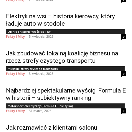
Elektryk na wsi – historia kierowcy, który
ładuje auto w stodole
Opinie i historie właścicieli EV
Fakty i Mity
-
5 kwietnia, 2026
0
Jak zbudować lokalną koalicję biznesu na
rzecz strefy czystego transportu
Miejskie strefy czystego transportu
Fakty i Mity
-
3 kwietnia, 2026
0
Najbardziej spektakularne wyścigi Formula E
w historii – subiektywny ranking
Motorsport elektryczny (Formula E i nie tylko)
Fakty i Mity
-
31 marca, 2026
0
Jak rozmawiać z klientami salonu