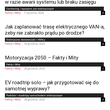
w razie awarii systemu lub braku zasięgu
Carsharing i wynajem aut elektrycznych
Fakty i Mity
-
5 stycznia, 2026
0
Jak zaplanować trasę elektrycznego VAN-a,
żeby nie zabrakło prądu po drodze?
Elektryczne dostawczaki i VAN-y
Fakty i Mity
-
30 grudnia, 2025
0
Motoryzacja 2050 – Fakty i Mity
Fakty i Mity
Fakty i Mity
-
28 grudnia, 2025
1
EV roadtrip solo – jak przygotować się do
samotnej wyprawy?
Podróże i roadtripy samochodem elektrycznym
Fakty i Mity
-
28 grudnia, 2025
0