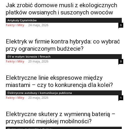
Jak zrobić domowe musli z ekologicznych
płatków owsianych i suszonych owoców
Artykuły Czytelników
Fakty i Mity
-
24 maja, 2026
0
Elektryk w firmie kontra hybryda: co wybrać
przy ograniczonym budżecie?
EV w małym biznesie i firmach
Fakty i Mity
-
20 maja, 2026
0
Elektryczne linie ekspresowe między
miastami – czy to konkurencja dla kolei?
Elektryczne autobusy i komunikacja publiczna
Fakty i Mity
-
20 maja, 2026
1
Elektryczne skutery z wymienną baterią –
przyszłość miejskiej mobilności?