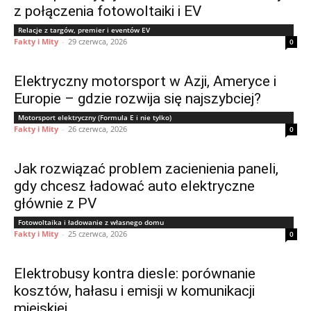
z połączenia fotowoltaiki i EV
Relacje z targów, premier i eventów EV
Fakty i Mity
-
29 czerwca, 2026
0
Elektryczny motorsport w Azji, Ameryce i
Europie – gdzie rozwija się najszybciej?
Motorsport elektryczny (Formula E i nie tylko)
Fakty i Mity
-
26 czerwca, 2026
0
Jak rozwiązać problem zacienienia paneli,
gdy chcesz ładować auto elektryczne
głównie z PV
Fotowoltaika i ładowanie z własnego domu
Fakty i Mity
-
25 czerwca, 2026
0
Elektrobusy kontra diesle: porównanie
kosztów, hałasu i emisji w komunikacji
miejskiej