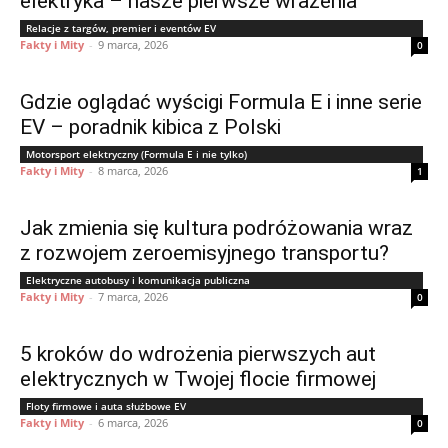
elektryka – nasze pierwsze wrażenia
Relacje z targów, premier i eventów EV
Fakty i Mity
-
9 marca, 2026
0
Gdzie oglądać wyścigi Formula E i inne serie
EV – poradnik kibica z Polski
Motorsport elektryczny (Formula E i nie tylko)
Fakty i Mity
-
8 marca, 2026
1
Jak zmienia się kultura podróżowania wraz
z rozwojem zeroemisyjnego transportu?
Elektryczne autobusy i komunikacja publiczna
Fakty i Mity
-
7 marca, 2026
0
5 kroków do wdrożenia pierwszych aut
elektrycznych w Twojej flocie firmowej
Floty firmowe i auta służbowe EV
Fakty i Mity
-
6 marca, 2026
0