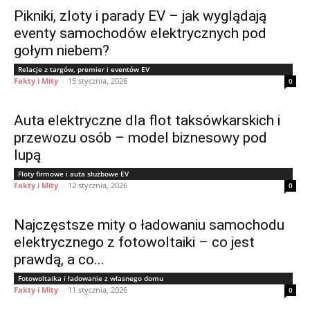
Pikniki, zloty i parady EV – jak wyglądają
eventy samochodów elektrycznych pod
gołym niebem?
Relacje z targów, premier i eventów EV
Fakty i Mity
-
15 stycznia, 2026
0
Auta elektryczne dla flot taksówkarskich i
przewozu osób – model biznesowy pod
lupą
Floty firmowe i auta służbowe EV
Fakty i Mity
-
12 stycznia, 2026
0
Najczęstsze mity o ładowaniu samochodu
elektrycznego z fotowoltaiki – co jest
prawdą, a co...
Fotowoltaika i ładowanie z własnego domu
Fakty i Mity
-
11 stycznia, 2026
0