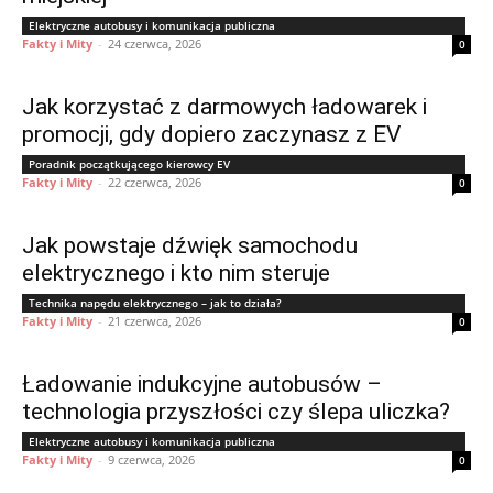
Elektryczne autobusy i komunikacja publiczna
Fakty i Mity
-
24 czerwca, 2026
0
Jak korzystać z darmowych ładowarek i
promocji, gdy dopiero zaczynasz z EV
Poradnik początkującego kierowcy EV
Fakty i Mity
-
22 czerwca, 2026
0
Jak powstaje dźwięk samochodu
elektrycznego i kto nim steruje
Technika napędu elektrycznego – jak to działa?
Fakty i Mity
-
21 czerwca, 2026
0
Ładowanie indukcyjne autobusów –
technologia przyszłości czy ślepa uliczka?
Elektryczne autobusy i komunikacja publiczna
Fakty i Mity
-
9 czerwca, 2026
0