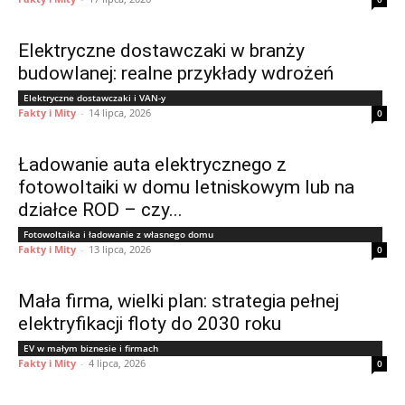
Elektryczne dostawczaki w branży
budowlanej: realne przykłady wdrożeń
Elektryczne dostawczaki i VAN-y
Fakty i Mity
-
14 lipca, 2026
0
Ładowanie auta elektrycznego z
fotowoltaiki w domu letniskowym lub na
działce ROD – czy...
Fotowoltaika i ładowanie z własnego domu
Fakty i Mity
-
13 lipca, 2026
0
Mała firma, wielki plan: strategia pełnej
elektryfikacji floty do 2030 roku
EV w małym biznesie i firmach
Fakty i Mity
-
4 lipca, 2026
0