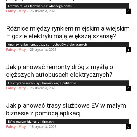
Fotowoltaika i ładowanie z własnego domu
Fakty i Mity
-
26 stycznia, 2026
0
Różnice między rynkiem miejskim a wiejskim
– gdzie elektryki mają większą szansę?
Analizy rynku i sprzedaży samochodów elektrycznych
Fakty i Mity
-
25 stycznia, 2026
1
Jak planować remonty dróg z myślą o
cięższych autobusach elektrycznych?
Elektryczne autobusy i komunikacja publiczna
Fakty i Mity
-
25 stycznia, 2026
0
Jak planować trasy służbowe EV w małym
biznesie z pomocą aplikacji
EV w małym biznesie i firmach
Fakty i Mity
-
18 stycznia, 2026
0