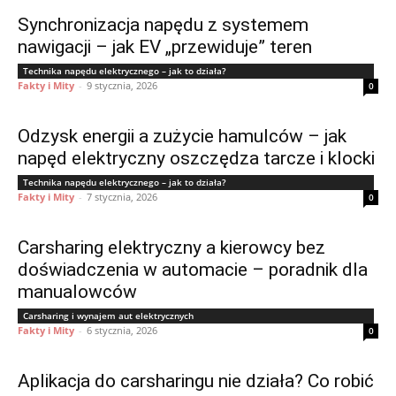
Synchronizacja napędu z systemem
nawigacji – jak EV „przewiduje” teren
Technika napędu elektrycznego – jak to działa?
Fakty i Mity
-
9 stycznia, 2026
0
Odzysk energii a zużycie hamulców – jak
napęd elektryczny oszczędza tarcze i klocki
Technika napędu elektrycznego – jak to działa?
Fakty i Mity
-
7 stycznia, 2026
0
Carsharing elektryczny a kierowcy bez
doświadczenia w automacie – poradnik dla
manualowców
Carsharing i wynajem aut elektrycznych
Fakty i Mity
-
6 stycznia, 2026
0
Aplikacja do carsharingu nie działa? Co robić