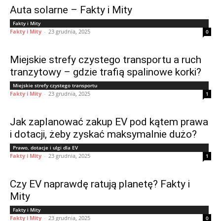
Auta solarne – Fakty i Mity
Fakty i Mity
Fakty i Mity
-
23 grudnia, 2025
0
Miejskie strefy czystego transportu a ruch
tranzytowy – gdzie trafią spalinowe korki?
Miejskie strefy czystego transportu
Fakty i Mity
-
23 grudnia, 2025
1
Jak zaplanować zakup EV pod kątem prawa
i dotacji, żeby zyskać maksymalnie dużo?
Prawo, dotacje i ulgi dla EV
Fakty i Mity
-
23 grudnia, 2025
1
Czy EV naprawdę ratują planetę? Fakty i
Mity
Fakty i Mity
Fakty i Mity
-
23 grudnia, 2025
0