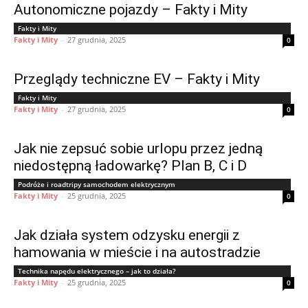
Autonomiczne pojazdy – Fakty i Mity
Fakty i Mity
Fakty i Mity
-
27 grudnia, 2025
0
Przeglądy techniczne EV – Fakty i Mity
Fakty i Mity
Fakty i Mity
-
27 grudnia, 2025
0
Jak nie zepsuć sobie urlopu przez jedną
niedostępną ładowarkę? Plan B, C i D
Podróże i roadtripy samochodem elektrycznym
Fakty i Mity
-
25 grudnia, 2025
0
Jak działa system odzysku energii z
hamowania w mieście i na autostradzie
Technika napędu elektrycznego – jak to działa?
Fakty i Mity
-
25 grudnia, 2025
0