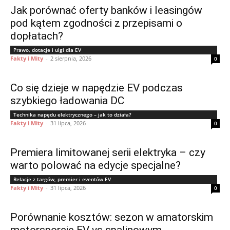
Jak porównać oferty banków i leasingów
pod kątem zgodności z przepisami o
dopłatach?
Prawo, dotacje i ulgi dla EV
Fakty i Mity
-
2 sierpnia, 2026
0
Co się dzieje w napędzie EV podczas
szybkiego ładowania DC
Technika napędu elektrycznego – jak to działa?
Fakty i Mity
-
31 lipca, 2026
0
Premiera limitowanej serii elektryka – czy
warto polować na edycje specjalne?
Relacje z targów, premier i eventów EV
Fakty i Mity
-
31 lipca, 2026
0
Porównanie kosztów: sezon w amatorskim