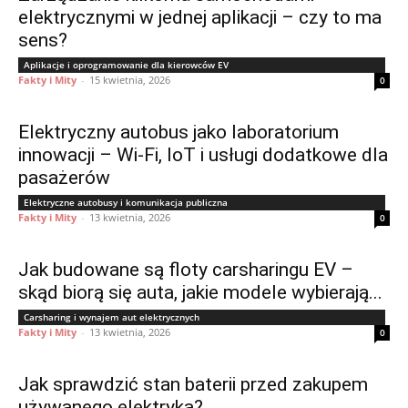
elektrycznymi w jednej aplikacji – czy to ma
sens?
Aplikacje i oprogramowanie dla kierowców EV
Fakty i Mity
-
15 kwietnia, 2026
0
Elektryczny autobus jako laboratorium
innowacji – Wi-Fi, IoT i usługi dodatkowe dla
pasażerów
Elektryczne autobusy i komunikacja publiczna
Fakty i Mity
-
13 kwietnia, 2026
0
Jak budowane są floty carsharingu EV –
skąd biorą się auta, jakie modele wybierają...
Carsharing i wynajem aut elektrycznych
Fakty i Mity
-
13 kwietnia, 2026
0
Jak sprawdzić stan baterii przed zakupem
używanego elektryka?