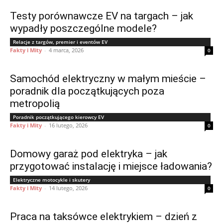
Testy porównawcze EV na targach – jak
wypadły poszczególne modele?
Relacje z targów, premier i eventów EV
Fakty i Mity
-
4 marca, 2026
0
Samochód elektryczny w małym mieście –
poradnik dla początkujących poza
metropolią
Poradnik początkującego kierowcy EV
Fakty i Mity
-
16 lutego, 2026
0
Domowy garaż pod elektryka – jak
przygotować instalację i miejsce ładowania?
Elektryczne motocykle i skutery
Fakty i Mity
-
14 lutego, 2026
0
Praca na taksówce elektrykiem – dzień z