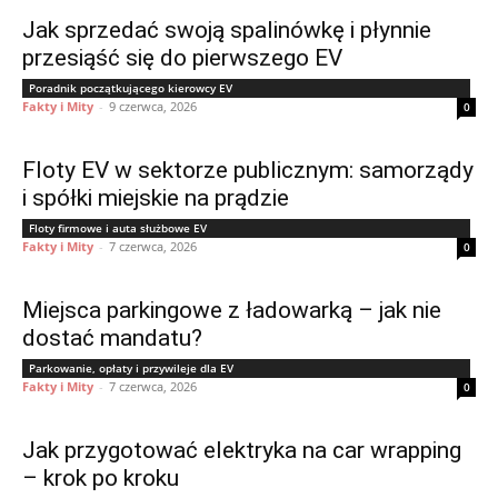
Jak sprzedać swoją spalinówkę i płynnie
przesiąść się do pierwszego EV
Poradnik początkującego kierowcy EV
Fakty i Mity
-
9 czerwca, 2026
0
Floty EV w sektorze publicznym: samorządy
i spółki miejskie na prądzie
Floty firmowe i auta służbowe EV
Fakty i Mity
-
7 czerwca, 2026
0
Miejsca parkingowe z ładowarką – jak nie
dostać mandatu?
Parkowanie, opłaty i przywileje dla EV
Fakty i Mity
-
7 czerwca, 2026
0
Jak przygotować elektryka na car wrapping
– krok po kroku