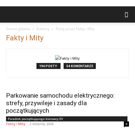
Strona główna
Autorzy
Posty przez Fakty i Mity
Fakty i Mity
194 POSTY
54 KOMENTARZE
Parkowanie samochodu elektrycznego:
strefy, przywileje i zasady dla
początkujących
Poradnik początkującego kierowcy EV
Fakty i Mity
-
2 sierpnia, 2026
0