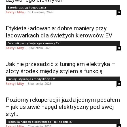
Baterie, zasięg i degradacja
Fakty i Mity
-
10 kwietnia, 2026
0
Etykieta ładowania: dobre maniery przy
ładowarkach dla świeżych kierowców EV
Poradnik początkującego kierowcy EV
Fakty i Mity
-
9 kwietnia, 2026
0
Jak nie przesadzić z tuningiem elektryka –
złoty środek między stylem a funkcją
Tuning, stylizacja i modyfikacje EV
Fakty i Mity
-
8 kwietnia, 2026
0
Poziomy rekuperacji i jazda jednym pedałem
– jak ustawić napęd elektryczny pod swój
styl...
Technika napędu elektrycznego – jak to działa?
Fakty i Mity
-
7 kwietnia, 2026
0