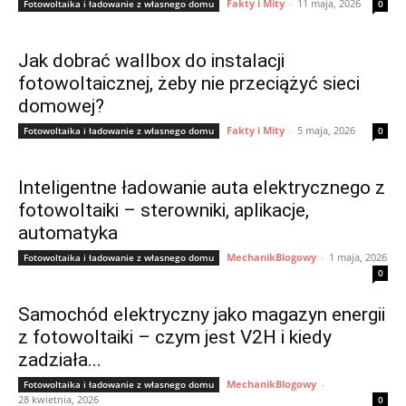
Fakty i Mity
-
11 maja, 2026
Fotowoltaika i ładowanie z własnego domu
0
Jak dobrać wallbox do instalacji
fotowoltaicznej, żeby nie przeciążyć sieci
domowej?
Fakty i Mity
-
5 maja, 2026
Fotowoltaika i ładowanie z własnego domu
0
Inteligentne ładowanie auta elektrycznego z
fotowoltaiki – sterowniki, aplikacje,
automatyka
MechanikBlogowy
-
1 maja, 2026
Fotowoltaika i ładowanie z własnego domu
0
Samochód elektryczny jako magazyn energii
z fotowoltaiki – czym jest V2H i kiedy
zadziała...
MechanikBlogowy
-
Fotowoltaika i ładowanie z własnego domu
28 kwietnia, 2026
0