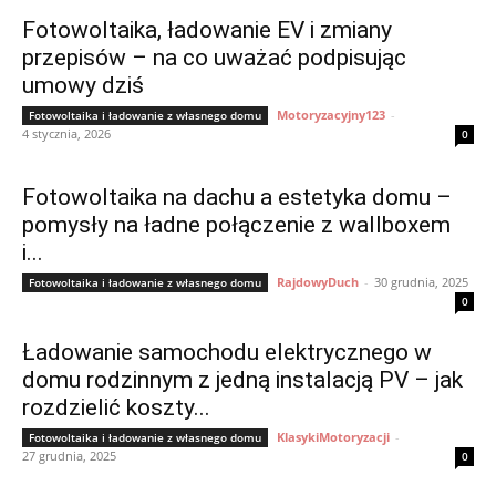
Fotowoltaika, ładowanie EV i zmiany
przepisów – na co uważać podpisując
umowy dziś
Motoryzacyjny123
-
Fotowoltaika i ładowanie z własnego domu
4 stycznia, 2026
0
Fotowoltaika na dachu a estetyka domu –
pomysły na ładne połączenie z wallboxem
i...
RajdowyDuch
-
30 grudnia, 2025
Fotowoltaika i ładowanie z własnego domu
0
Ładowanie samochodu elektrycznego w
domu rodzinnym z jedną instalacją PV – jak
rozdzielić koszty...
KlasykiMotoryzacji
-
Fotowoltaika i ładowanie z własnego domu
27 grudnia, 2025
0