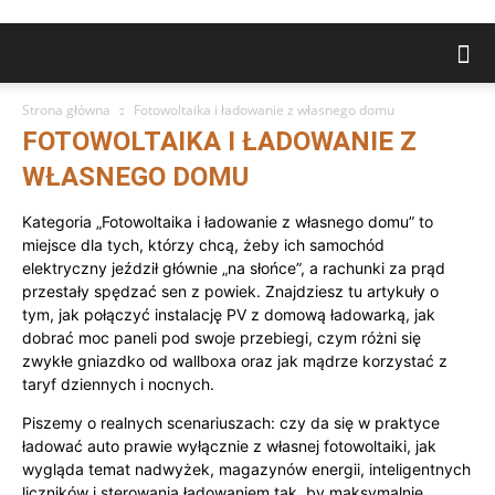
Strona główna
Fotowoltaika i ładowanie z własnego domu
FOTOWOLTAIKA I ŁADOWANIE Z
WŁASNEGO DOMU
Kategoria „Fotowoltaika i ładowanie z własnego domu” to
miejsce dla tych, którzy chcą, żeby ich samochód
elektryczny jeździł głównie „na słońce”, a rachunki za prąd
przestały spędzać sen z powiek. Znajdziesz tu artykuły o
tym, jak połączyć instalację PV z domową ładowarką, jak
dobrać moc paneli pod swoje przebiegi, czym różni się
zwykłe gniazdko od wallboxa oraz jak mądrze korzystać z
taryf dziennych i nocnych.
Piszemy o realnych scenariuszach: czy da się w praktyce
ładować auto prawie wyłącznie z własnej fotowoltaiki, jak
wygląda temat nadwyżek, magazynów energii, inteligentnych
liczników i sterowania ładowaniem tak, by maksymalnie