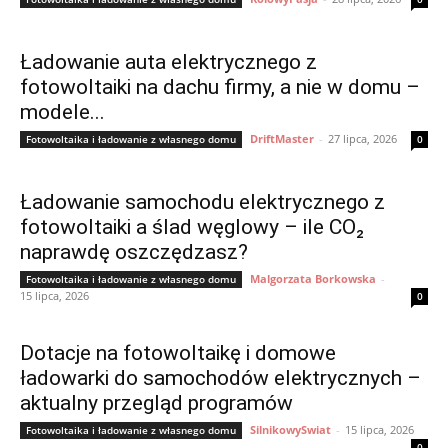
Ładowanie auta elektrycznego z
fotowoltaiki na dachu firmy, a nie w domu –
modele...
DriftMaster
-
27 lipca, 2026
Fotowoltaika i ładowanie z własnego domu
0
Ładowanie samochodu elektrycznego z
fotowoltaiki a ślad węglowy – ile CO₂
naprawdę oszczędzasz?
Malgorzata Borkowska
-
Fotowoltaika i ładowanie z własnego domu
15 lipca, 2026
0
Dotacje na fotowoltaikę i domowe
ładowarki do samochodów elektrycznych –
aktualny przegląd programów
SilnikowySwiat
-
15 lipca, 2026
Fotowoltaika i ładowanie z własnego domu
0