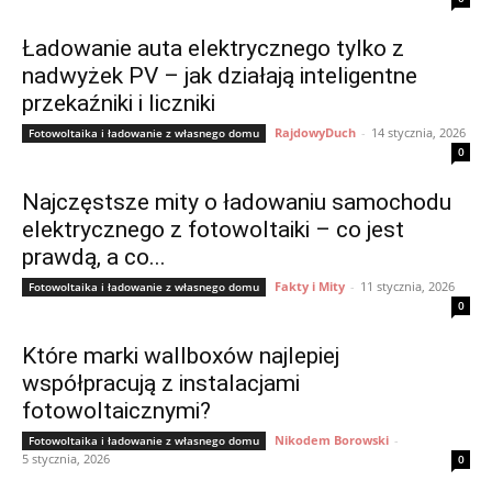
Ładowanie auta elektrycznego tylko z
nadwyżek PV – jak działają inteligentne
przekaźniki i liczniki
RajdowyDuch
-
14 stycznia, 2026
Fotowoltaika i ładowanie z własnego domu
0
Najczęstsze mity o ładowaniu samochodu
elektrycznego z fotowoltaiki – co jest
prawdą, a co...
Fakty i Mity
-
11 stycznia, 2026
Fotowoltaika i ładowanie z własnego domu
0
Które marki wallboxów najlepiej
współpracują z instalacjami
fotowoltaicznymi?
Nikodem Borowski
-
Fotowoltaika i ładowanie z własnego domu
5 stycznia, 2026
0