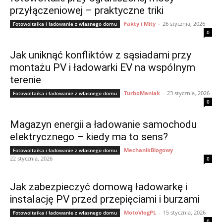
przyłączeniowej – praktyczne triki
Fakty i Mity
-
26 stycznia, 2026
Fotowoltaika i ładowanie z własnego domu
0
Jak uniknąć konfliktów z sąsiadami przy
montażu PV i ładowarki EV na wspólnym
terenie
TurboManiak
-
23 stycznia, 2026
Fotowoltaika i ładowanie z własnego domu
0
Magazyn energii a ładowanie samochodu
elektrycznego – kiedy ma to sens?
MechanikBlogowy
-
Fotowoltaika i ładowanie z własnego domu
22 stycznia, 2026
0
Jak zabezpieczyć domową ładowarkę i
instalację PV przed przepięciami i burzami
MotoVlogPL
-
15 stycznia, 2026
Fotowoltaika i ładowanie z własnego domu
0