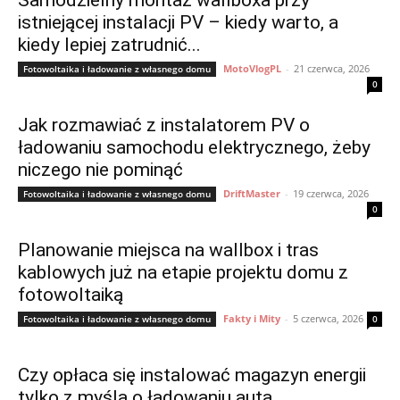
Samodzielny montaż wallboxa przy
istniejącej instalacji PV – kiedy warto, a
kiedy lepiej zatrudnić...
MotoVlogPL
-
21 czerwca, 2026
Fotowoltaika i ładowanie z własnego domu
0
Jak rozmawiać z instalatorem PV o
ładowaniu samochodu elektrycznego, żeby
niczego nie pominąć
DriftMaster
-
19 czerwca, 2026
Fotowoltaika i ładowanie z własnego domu
0
Planowanie miejsca na wallbox i tras
kablowych już na etapie projektu domu z
fotowoltaiką
Fakty i Mity
-
5 czerwca, 2026
Fotowoltaika i ładowanie z własnego domu
0
Czy opłaca się instalować magazyn energii
tylko z myślą o ładowaniu auta