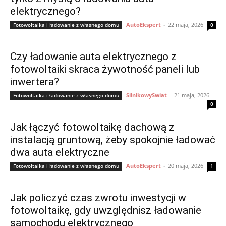
elektrycznego?
AutoEkspert
-
22 maja, 2026
Fotowoltaika i ładowanie z własnego domu
0
Czy ładowanie auta elektrycznego z
fotowoltaiki skraca żywotność paneli lub
inwertera?
SilnikowySwiat
-
21 maja, 2026
Fotowoltaika i ładowanie z własnego domu
0
Jak łączyć fotowoltaikę dachową z
instalacją gruntową, żeby spokojnie ładować
dwa auta elektryczne
AutoEkspert
-
20 maja, 2026
Fotowoltaika i ładowanie z własnego domu
1
Jak policzyć czas zwrotu inwestycji w
fotowoltaikę, gdy uwzględnisz ładowanie
samochodu elektrycznego