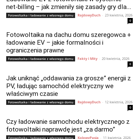
net-billing – jak zmieniły się zasady gry dla...
RajdowyDuch
-
23 kwietnia, 2026
Fotowoltaika i ładowanie z własnego domu
0
Fotowoltaika na dachu domu szeregowca +
ładowanie EV – jakie formalności i
ograniczenia prawne
Fakty i Mity
-
20 kwietnia, 2026
Fotowoltaika i ładowanie z własnego domu
0
Jak uniknąć „oddawania za grosze” energii z
PV, ładując samochód elektryczny we
właściwym czasie
RajdowyDuch
-
12 kwietnia, 2026
Fotowoltaika i ładowanie z własnego domu
0
Czy ładowanie samochodu elektrycznego z
fotowoltaiki naprawdę jest „za darmo”
KolowyPasja
-
11 kwietnia, 2026
Fotowoltaika i ładowanie z własnego domu