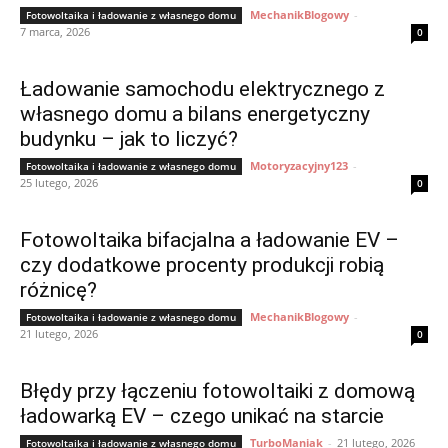
MechanikBlogowy
-
Fotowoltaika i ładowanie z własnego domu
7 marca, 2026
0
Ładowanie samochodu elektrycznego z
własnego domu a bilans energetyczny
budynku – jak to liczyć?
Motoryzacyjny123
-
Fotowoltaika i ładowanie z własnego domu
25 lutego, 2026
0
Fotowoltaika bifacjalna a ładowanie EV –
czy dodatkowe procenty produkcji robią
różnicę?
MechanikBlogowy
-
Fotowoltaika i ładowanie z własnego domu
21 lutego, 2026
0
Błędy przy łączeniu fotowoltaiki z domową
ładowarką EV – czego unikać na starcie
TurboManiak
-
21 lutego, 2026
Fotowoltaika i ładowanie z własnego domu