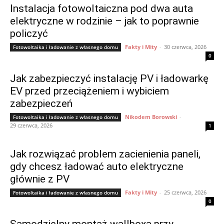
Instalacja fotowoltaiczna pod dwa auta
elektryczne w rodzinie – jak to poprawnie
policzyć
Fakty i Mity
-
30 czerwca, 2026
Fotowoltaika i ładowanie z własnego domu
0
Jak zabezpieczyć instalację PV i ładowarkę
EV przed przeciążeniem i wybiciem
zabezpieczeń
Nikodem Borowski
-
Fotowoltaika i ładowanie z własnego domu
29 czerwca, 2026
1
Jak rozwiązać problem zacienienia paneli,
gdy chcesz ładować auto elektryczne
głównie z PV
Fakty i Mity
-
25 czerwca, 2026
Fotowoltaika i ładowanie z własnego domu
0