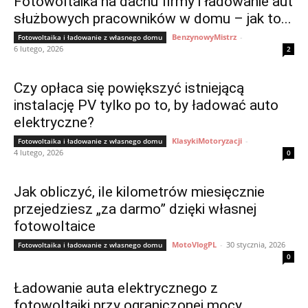
Fotowoltaika na dachu firmy i ładowanie aut
służbowych pracowników w domu – jak to...
BenzynowyMistrz
-
Fotowoltaika i ładowanie z własnego domu
6 lutego, 2026
2
Czy opłaca się powiększyć istniejącą
instalację PV tylko po to, by ładować auto
elektryczne?
KlasykiMotoryzacji
-
Fotowoltaika i ładowanie z własnego domu
4 lutego, 2026
0
Jak obliczyć, ile kilometrów miesięcznie
przejedziesz „za darmo” dzięki własnej
fotowoltaice
MotoVlogPL
-
30 stycznia, 2026
Fotowoltaika i ładowanie z własnego domu
0
Ładowanie auta elektrycznego z
fotowoltaiki przy ograniczonej mocy