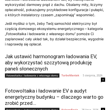
wykorzystać darmowy prąd z dachu. Obalamy mity, liczymy
opłacalność, pokazujemy przykładowe konfiguracje i pułapki,
o których instalatorzy czasem „zapominają” wspomnieć.
Jeśli myślisz o tym, żeby Twój samochód elektryczny był
częścią domowego ekosystemu energetycznego – kategoria
„Fotowoltaika i ładowanie z własnego domu” pomoże Ci
zaplanować cały układ tak, by działał bezpiecznie, wygodnie
i naprawdę się opłacał.
Jak ustawić harmonogram ładowania EV,
aby wykorzystać szczytową produkcję
paneli słonecznych
TurboManiak
-
5 sierpnia, 2026
Fotowoltaika i ładowanie z własnego domu
0
Fotowoltaika i ładowanie EV a audyt
energetyczny budynku – dlaczego warto go
zrobić przed...
KolowyPasja
-
28 lipca, 2026
Fotowoltaika i ładowanie z własnego domu
0