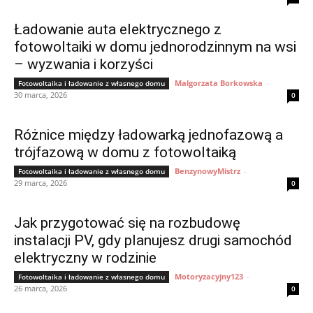
Ładowanie auta elektrycznego z
fotowoltaiki w domu jednorodzinnym na wsi
– wyzwania i korzyści
Malgorzata Borkowska
-
Fotowoltaika i ładowanie z własnego domu
30 marca, 2026
0
Różnice między ładowarką jednofazową a
trójfazową w domu z fotowoltaiką
BenzynowyMistrz
-
Fotowoltaika i ładowanie z własnego domu
29 marca, 2026
0
Jak przygotować się na rozbudowę
instalacji PV, gdy planujesz drugi samochód
elektryczny w rodzinie
Motoryzacyjny123
-
Fotowoltaika i ładowanie z własnego domu
26 marca, 2026
0