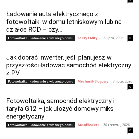
Ładowanie auta elektrycznego z
fotowoltaiki w domu letniskowym lub na
działce ROD – czy...
Fakty i Mity
-
13 lipca, 2026
Fotowoltaika i ładowanie z własnego domu
0
Jak dobrać inwerter, jeśli planujesz w
przyszłości ładować samochód elektryczny
z PV
MechanikBlogowy
-
7 lipca, 2026
Fotowoltaika i ładowanie z własnego domu
0
Fotowoltaika, samochód elektryczny i
taryfa G12 – jak ułożyć domowy miks
energetyczny
AutoEkspert
-
30 czerwca, 2026
Fotowoltaika i ładowanie z własnego domu
0