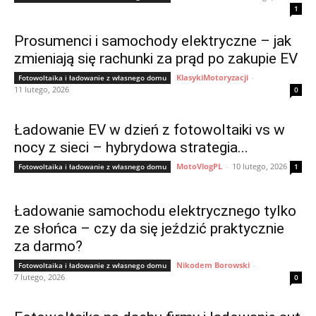
1
Prosumenci i samochody elektryczne – jak
zmieniają się rachunki za prąd po zakupie EV
KlasykiMotoryzacji
-
Fotowoltaika i ładowanie z własnego domu
11 lutego, 2026
0
Ładowanie EV w dzień z fotowoltaiki vs w
nocy z sieci – hybrydowa strategia...
MotoVlogPL
-
10 lutego, 2026
Fotowoltaika i ładowanie z własnego domu
1
Ładowanie samochodu elektrycznego tylko
ze słońca – czy da się jeździć praktycznie
za darmo?
Nikodem Borowski
-
Fotowoltaika i ładowanie z własnego domu
7 lutego, 2026
0