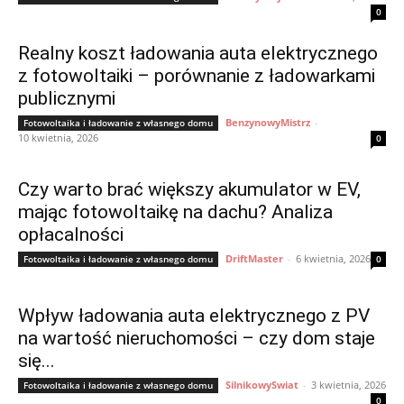
0
Realny koszt ładowania auta elektrycznego
z fotowoltaiki – porównanie z ładowarkami
publicznymi
BenzynowyMistrz
-
Fotowoltaika i ładowanie z własnego domu
10 kwietnia, 2026
0
Czy warto brać większy akumulator w EV,
mając fotowoltaikę na dachu? Analiza
opłacalności
DriftMaster
-
6 kwietnia, 2026
Fotowoltaika i ładowanie z własnego domu
0
Wpływ ładowania auta elektrycznego z PV
na wartość nieruchomości – czy dom staje
się...
SilnikowySwiat
-
3 kwietnia, 2026
Fotowoltaika i ładowanie z własnego domu
0