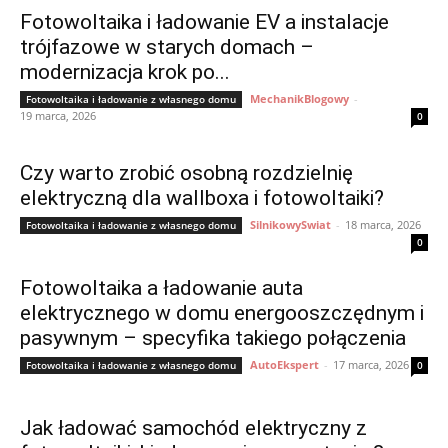
Fotowoltaika i ładowanie EV a instalacje
trójfazowe w starych domach –
modernizacja krok po...
MechanikBlogowy
-
Fotowoltaika i ładowanie z własnego domu
19 marca, 2026
0
Czy warto zrobić osobną rozdzielnię
elektryczną dla wallboxa i fotowoltaiki?
SilnikowySwiat
-
18 marca, 2026
Fotowoltaika i ładowanie z własnego domu
0
Fotowoltaika a ładowanie auta
elektrycznego w domu energooszczędnym i
pasywnym – specyfika takiego połączenia
AutoEkspert
-
17 marca, 2026
Fotowoltaika i ładowanie z własnego domu
0
Jak ładować samochód elektryczny z