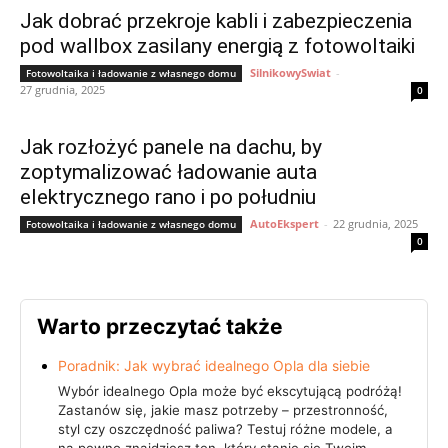
Jak dobrać przekroje kabli i zabezpieczenia
pod wallbox zasilany energią z fotowoltaiki
SilnikowySwiat
-
Fotowoltaika i ładowanie z własnego domu
27 grudnia, 2025
0
Jak rozłożyć panele na dachu, by
zoptymalizować ładowanie auta
elektrycznego rano i po południu
AutoEkspert
-
22 grudnia, 2025
Fotowoltaika i ładowanie z własnego domu
0
Warto przeczytać także
Poradnik: Jak wybrać idealnego Opla dla siebie
Wybór idealnego Opla może być ekscytującą podróżą!
Zastanów się, jakie masz potrzeby – przestronność,
styl czy oszczędność paliwa? Testuj różne modele, a
na pewno znajdziesz ten, który stanie się Twoim