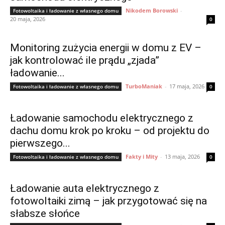
Nikodem Borowski
-
Fotowoltaika i ładowanie z własnego domu
20 maja, 2026
0
Monitoring zużycia energii w domu z EV –
jak kontrolować ile prądu „zjada”
ładowanie...
TurboManiak
-
17 maja, 2026
Fotowoltaika i ładowanie z własnego domu
0
Ładowanie samochodu elektrycznego z
dachu domu krok po kroku – od projektu do
pierwszego...
Fakty i Mity
-
13 maja, 2026
Fotowoltaika i ładowanie z własnego domu
0
Ładowanie auta elektrycznego z
fotowoltaiki zimą – jak przygotować się na
słabsze słońce