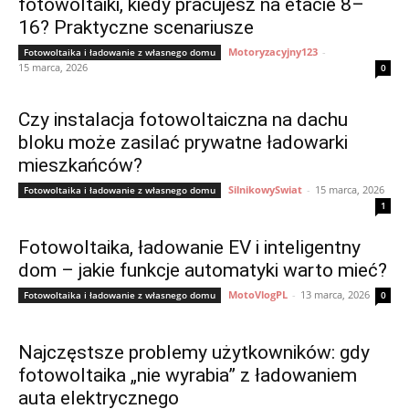
fotowoltaiki, kiedy pracujesz na etacie 8–
16? Praktyczne scenariusze
Motoryzacyjny123
-
Fotowoltaika i ładowanie z własnego domu
15 marca, 2026
0
Czy instalacja fotowoltaiczna na dachu
bloku może zasilać prywatne ładowarki
mieszkańców?
SilnikowySwiat
-
15 marca, 2026
Fotowoltaika i ładowanie z własnego domu
1
Fotowoltaika, ładowanie EV i inteligentny
dom – jakie funkcje automatyki warto mieć?
MotoVlogPL
-
13 marca, 2026
Fotowoltaika i ładowanie z własnego domu
0
Najczęstsze problemy użytkowników: gdy
fotowoltaika „nie wyrabia” z ładowaniem
auta elektrycznego