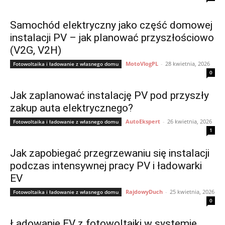
Samochód elektryczny jako część domowej
instalacji PV – jak planować przyszłościowo
(V2G, V2H)
MotoVlogPL
-
28 kwietnia, 2026
Fotowoltaika i ładowanie z własnego domu
0
Jak zaplanować instalację PV pod przyszły
zakup auta elektrycznego?
AutoEkspert
-
26 kwietnia, 2026
Fotowoltaika i ładowanie z własnego domu
1
Jak zapobiegać przegrzewaniu się instalacji
podczas intensywnej pracy PV i ładowarki
EV
RajdowyDuch
-
25 kwietnia, 2026
Fotowoltaika i ładowanie z własnego domu
0
Ładowanie EV z fotowoltaiki w systemie