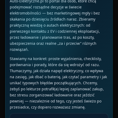
Auto-Elektryczne.pl to portal dla osób, które chcą
podejmować rozsądne decyzje w świecie
elektromobilności — bez marketingowej mgły i bez
skakania po dziesięciu źródłach naraz. Zbieramy
praktyczną wiedzę o autach elektrycznych: od
pierwszego kontaktu z EV i codziennej eksploatacji,
przez ładowanie i planowanie tras, aż po koszty,
ubezpieczenia oraz realne „za i przeciw” różnych
rozwiązań.
Stawiamy na konkret: proste wyjaśnienia, checklisty,
porównania i porady, które da się wdrożyć od razu.
Tłumaczymy, jak działa napęd elektryczny, co wpływa
na zasięg, jak dbać o baterię, jak czytać parametry i jak
unikać typowych błędów początkujących. Chcemy,
żebyś po lekturze potrafił(a) lepiej zaplanować zakup,
bez stresu zorganizować ładowanie oraz jeździć
pewniej — niezależnie od tego, czy jesteś świeżo po
przesiadce, czy dopiero rozważasz zmianę.