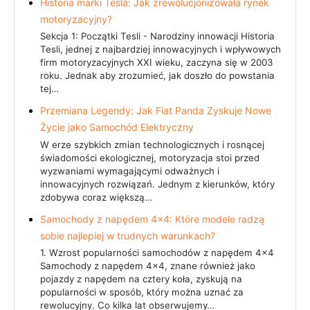
Historia marki Tesla: Jak zrewolucjonizowała rynek
motoryzacyjny?
Sekcja 1: Początki Tesli - Narodziny innowacji Historia
Tesli, jednej z najbardziej innowacyjnych i wpływowych
firm motoryzacyjnych XXI wieku, zaczyna się w 2003
roku. Jednak aby zrozumieć, jak doszło do powstania
tej…
Przemiana Legendy: Jak Fiat Panda Zyskuje Nowe
Życie jako Samochód Elektryczny
W erze szybkich zmian technologicznych i rosnącej
świadomości ekologicznej, motoryzacja stoi przed
wyzwaniami wymagającymi odważnych i
innowacyjnych rozwiązań. Jednym z kierunków, który
zdobywa coraz większą…
Samochody z napędem 4×4: Które modele radzą
sobie najlepiej w trudnych warunkach?
1. Wzrost popularności samochodów z napędem 4x4
Samochody z napędem 4x4, znane również jako
pojazdy z napędem na cztery koła, zyskują na
popularności w sposób, który można uznać za
rewolucyjny. Co kilka lat obserwujemy…