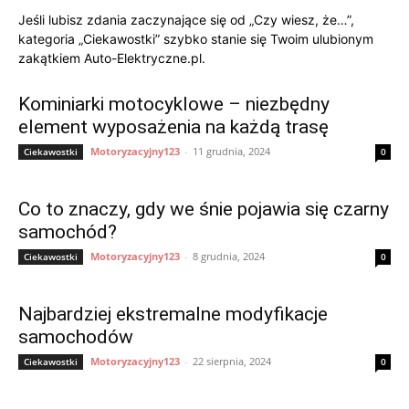
Jeśli lubisz zdania zaczynające się od „Czy wiesz, że…”,
kategoria „Ciekawostki” szybko stanie się Twoim ulubionym
zakątkiem Auto-Elektryczne.pl.
Kominiarki motocyklowe – niezbędny
element wyposażenia na każdą trasę
Motoryzacyjny123
-
11 grudnia, 2024
Ciekawostki
0
Co to znaczy, gdy we śnie pojawia się czarny
samochód?
Motoryzacyjny123
-
8 grudnia, 2024
Ciekawostki
0
Najbardziej ekstremalne modyfikacje
samochodów
Motoryzacyjny123
-
22 sierpnia, 2024
Ciekawostki
0