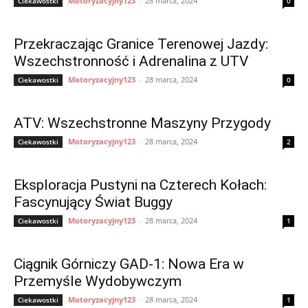
Motoryzacyjny123
-
28 marca, 2024
Ciekawostki
0
Przekraczając Granice Terenowej Jazdy:
Wszechstronność i Adrenalina z UTV
Motoryzacyjny123
-
28 marca, 2024
Ciekawostki
0
ATV: Wszechstronne Maszyny Przygody
Motoryzacyjny123
-
28 marca, 2024
Ciekawostki
2
Eksploracja Pustyni na Czterech Kołach:
Fascynujący Świat Buggy
Motoryzacyjny123
-
28 marca, 2024
Ciekawostki
1
Ciągnik Górniczy GAD-1: Nowa Era w
Przemyśle Wydobywczym
Motoryzacyjny123
-
28 marca, 2024
Ciekawostki
1