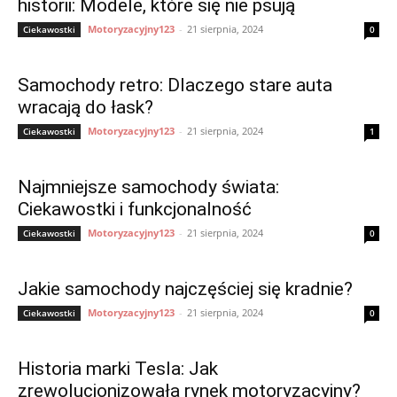
historii: Modele, które się nie psują
Motoryzacyjny123
-
21 sierpnia, 2024
Ciekawostki
0
Samochody retro: Dlaczego stare auta
wracają do łask?
Motoryzacyjny123
-
21 sierpnia, 2024
Ciekawostki
1
Najmniejsze samochody świata:
Ciekawostki i funkcjonalność
Motoryzacyjny123
-
21 sierpnia, 2024
Ciekawostki
0
Jakie samochody najczęściej się kradnie?
Motoryzacyjny123
-
21 sierpnia, 2024
Ciekawostki
0
Historia marki Tesla: Jak
zrewolucjonizowała rynek motoryzacyjny?